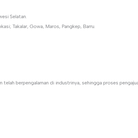
RANDA
PROFIL PERUSAHAAN
PROYEK
BE
wesi Selatan.
okasi; Takalar, Gowa, Maros, Pangkep, Barru.
n telah berpengalaman di industrinya, sehingga proses pengaju