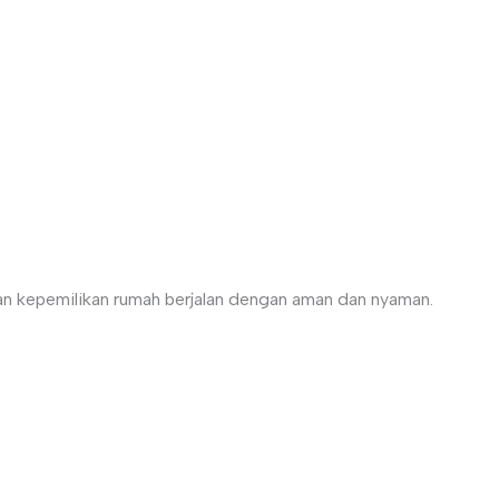
RITA
VIRTUAL TOUR
SIMULASI KPR
an kepemilikan rumah berjalan dengan aman dan nyaman.