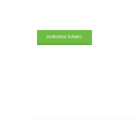
Hubungi Kami dan Wujudkan Rumah Impian A
Kami disini untuk membantu Anda menemukan
dengan standar dan kualitas tinggi.
HUBUNGI KAMI