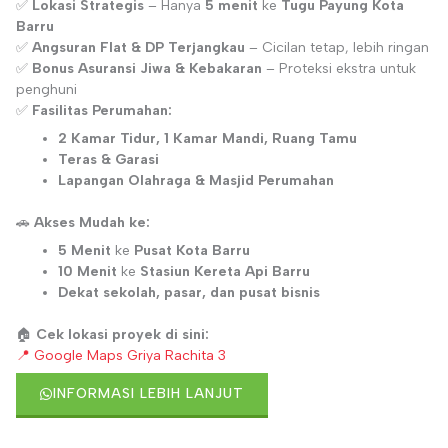
✅
Lokasi Strategis
– Hanya
5 menit
ke
Tugu Payung Kota
Barru
✅
Angsuran Flat & DP Terjangkau
– Cicilan tetap, lebih ringan
✅
Bonus Asuransi Jiwa & Kebakaran
– Proteksi ekstra untuk
penghuni
✅
Fasilitas Perumahan:
2 Kamar Tidur, 1 Kamar Mandi, Ruang Tamu
Teras & Garasi
Lapangan Olahraga & Masjid Perumahan
🚗
Akses Mudah ke:
5 Menit
ke
Pusat Kota Barru
10 Menit
ke
Stasiun Kereta Api Barru
Dekat sekolah, pasar, dan pusat bisnis
🏠
Cek lokasi proyek di sini:
📍 Google Maps Griya Rachita 3
INFORMASI LEBIH LANJUT