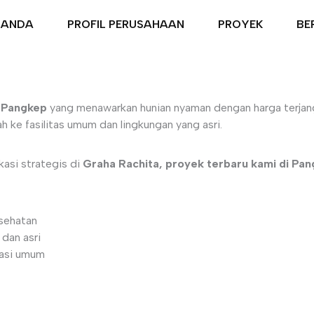
RANDA
PROFIL PERUSAHAAN
PROYEK
BE
i
Pangkep
yang menawarkan hunian nyaman dengan harga terjang
 ke fasilitas umum dan lingkungan yang asri.
asi strategis di
Graha Rachita, proyek terbaru kami di Pan
esehatan
dan asri
tasi umum