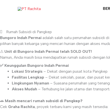
Lewati
ke
BE
konten
Rumah Subsidi di Pangkep
Bungoro Indah Permai
adalah salah satu perumahan subsidi d
pilihan banyak keluarga yang mencari hunian dengan akses mudah
⚠
Unit di Bungoro Indah Permai telah SOLD OUT!
Namun, Anda masih bisa mendapatkan rumah subsidi dengan lok
✅ Keunggulan Bungoro Indah Permai
Lokasi Strategis
– Dekat dengan pusat kota Pangkep
Fasilitas Lengkap
– Dekat sekolah, pasar, dan pusat k
Lingkungan Nyaman
– Suasana perumahan yang tenang 
Akses Mudah
– Terhubung ke jalan utama dan transpor
🚗
Masih mencari rumah subsidi di Pangkep?
Cek
Graha Rachita
, proyek terbaru kami yang masih tersedia: