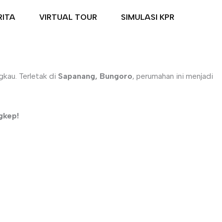
RITA
VIRTUAL TOUR
SIMULASI KPR
kau. Terletak di
Sapanang, Bungoro
, perumahan ini menjadi
gkep!