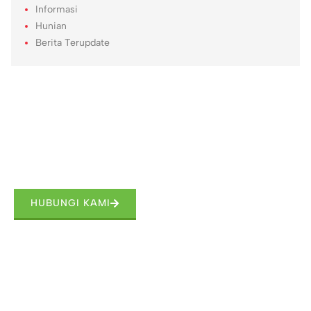
Informasi
Hunian
Berita Terupdate
Hubungi Kami dan Wujudkan Rumah Impian Anda
Kami disini untuk membantu Anda menemukan hunian
dengan standar dan kualitas tinggi.
HUBUNGI KAMI