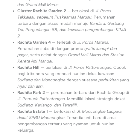
dan Grand Mall Maros.
Cluster Rachita Garden 2
— berlokasi di
Jl. Poros
Takkalasi, sebelum Puskesmas Marusu.
Perumahan
terbaru dengan akses mudah menuju
Bandara, Gerbang
Tol, Pergudangan 88, dan kawasan pengembangan KIMA
2.
Rachita Garden 4
— terletak di
Jl. Poros Matana.
Perumahan subsidi dengan promo
gratis kanopi dan
pagar
, serta dekat dengan
Grand Mall Maros dan Stasiun
Kereta Api Mandai.
Rachita Hill
— berlokasi di
Jl. Poros Pattontongan.
Cocok
bagi tribuners yang mencari hunian dekat kawasan
Sudiang dan Moncongloe
dengan suasana
perbukitan yang
hijau dan asri.
Rachita Park 2
— perumahan terbaru dari Rachita Group di
Jl. Pemuda Pattontongan.
Memiliki lokasi strategis dekat
Sudiang, Kariango, dan Tanralili.
Rachita Estate 1
— berlokasi di
Jl. Moncongloe Lappara,
dekat SPBU Moncongloe.
Tersedia unit baru di area
pengembangan terbaru yang nyaman untuk hunian
keluarga.