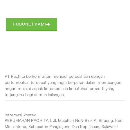
Hubungi Kami dan Wujudkan Rumah Impian Anda
Kami disini untuk membantu Anda menemukan hunian
dengan standar dan kualitas tinggi.
HUBUNGI KAMI
PT Rachita berkomitmen menjadi perusahaan dengan
pertumbuhan tercepat yang ingin berperan dalam membangun
negeri melalui aspek ketersediaan kebutuhan properti yang
terjangkau bagi semua kalangan.
Informasi kontak
PERUMAHAN RACHITA 1, Jl. Matahari No.9 Blok A, Biraeng, Kec.
Minasatene, Kabupaten Pangkajene Dan Kepulauan, Sulawesi