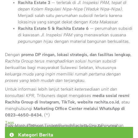
Rachita Estate 3
— terletak di
Jl. Inspeksi PAM, tepat di
depan Kolam Regulasi Nipa-Nipa (Waduk Nipa-Nipa).
Menjadi salah satu
perumahan subsidi terlaris
karena
lokasinya yang sangat dekat dengan
Kota Makassar.
Rachita Estate 5 & Rachita Estate 6
— perumahan subsidi
di kawasan
Jl. Inspeksi PAM
yang menawarkan suasana
pegunungan hijau
dengan material bangunan berkualitas.
Dengan
promo DP ringan, lokasi strategis, dan fasilitas lengkap
,
Rachita Group terus menghadirkan solusi hunian subsidi
berkualitas
bagi masyarakat Sulawesi Selatan, khususnya
keluarga muda yang ingin memiliki rumah pertama dengan
proses yang lebih mudah dan terjangkau.
Untuk informasi lebih lanjut terkait
ketersediaan unit dan
konsultasi KPR
, Tribuners dapat mengakses
media sosial resmi
Rachita Group di Instagram, TikTok, website rachita.co.id
, atau
menghubungi
Marketing Office Center melalui WhatsApp di
0823-4650-8434.
(*)
Tags
Tips Mantul
Tempat Tinggal
Rumah
Rachita Group
Perumahan
Pengajuan KPR
Inspirasi
Informasi
Hunian
Berita Terupdate
Kategori Berita