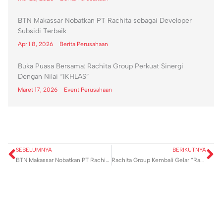
BTN Makassar Nobatkan PT Rachita sebagai Developer
Subsidi Terbaik
April 8, 2026
Berita Perusahaan
Buka Puasa Bersama: Rachita Group Perkuat Sinergi
Dengan Nilai “IKHLAS”
Maret 17, 2026
Event Perusahaan
Prev
N
SEBELUMNYA
BERIKUTNYA
BTN Makassar Nobatkan PT Rachita sebagai Developer Subsidi Terbaik
Rachita Group Kembali Gelar “Rachita Berqurban” di Momen Idul Adha 1447 Hijriah