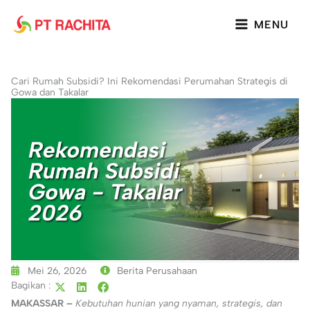
Lewati
ke
MENU
konten
Cari Rumah Subsidi? Ini Rekomendasi Perumahan Strategis di
Gowa dan Takalar
Mei 26, 2026
Berita Perusahaan
Bagikan :
MAKASSAR –
Kebutuhan hunian yang nyaman, strategis, dan