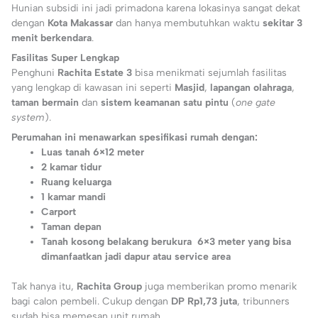
Hunian subsidi ini jadi primadona karena lokasinya sangat dekat
dengan
Kota Makassar
dan hanya membutuhkan waktu
sekitar 3
menit berkendara
.
Fasilitas Super Lengkap
Penghuni
Rachita Estate 3
bisa menikmati sejumlah fasilitas
yang lengkap di kawasan ini seperti
Masjid
,
lapangan olahraga
,
taman bermain
dan
sistem keamanan satu pintu
(
one gate
system
).
Perumahan ini menawarkan spesifikasi rumah dengan:
Luas tanah 6×12 meter
2 kamar tidur
Ruang keluarga
1 kamar mandi
Carport
Taman depan
Tanah kosong belakang berukura 6×3 meter yang bisa
dimanfaatkan jadi dapur atau service area
Tak hanya itu,
Rachita Group
juga memberikan promo menarik
bagi calon pembeli. Cukup dengan
DP Rp1,73 juta
, tribunners
sudah bisa memesan unit rumah.