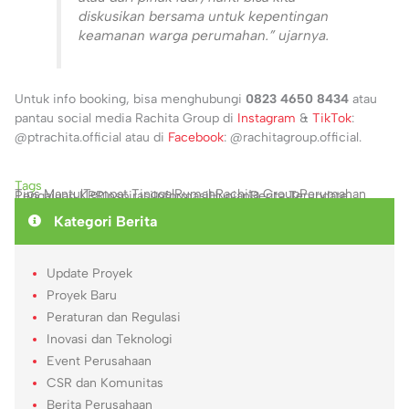
diskusikan bersama untuk kepentingan
keamanan warga perumahan.” ujarnya.
Untuk info booking, bisa menghubungi
0823 4650 8434
atau
pantau social media Rachita Group di
Instagram
&
TikTok
:
@ptrachita.official atau di
Facebook
: @rachitagroup.official.
Tags
Tips Mantul
Tempat Tinggal
Rumah
Rachita Group
Perumahan
Pengajuan KPR
Inspirasi
Informasi
Hunian
Berita Terupdate
Kategori Berita
Update Proyek
Proyek Baru
Peraturan dan Regulasi
Inovasi dan Teknologi
Event Perusahaan
CSR dan Komunitas
Berita Perusahaan