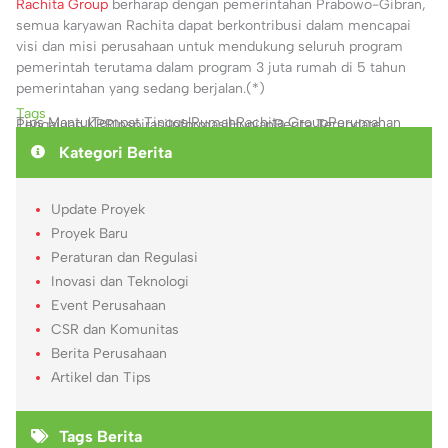
Rachita Group
berharap dengan pemerintahan Prabowo-Gibran,
semua karyawan Rachita dapat berkontribusi dalam mencapai
visi dan misi perusahaan untuk mendukung seluruh program
pemerintah terutama dalam program 3 juta rumah di 5 tahun
pemerintahan yang sedang berjalan.(*)
Tags
Tips Mantul
Tempat Tinggal
Rumah
Rachita Group
Perumahan
Pengajuan KPR
Inspirasi
Informasi
Hunian
Berita Terupdate
Kategori Berita
Update Proyek
Proyek Baru
Peraturan dan Regulasi
Inovasi dan Teknologi
Event Perusahaan
CSR dan Komunitas
Berita Perusahaan
Artikel dan Tips
Tags Berita